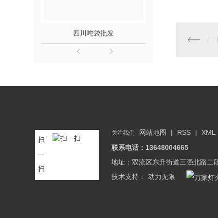
四川吨袋批发
四川垃圾桶-
吨包袋
四川吨包袋厂家
四川吨包袋设计
四川吨包袋
网站地图
|
RSS
|
XML
关注我们
扫
联系电话：13648004665
一
地址：双流区东升街道三强北路二段
扫
技术支持：
动力无限