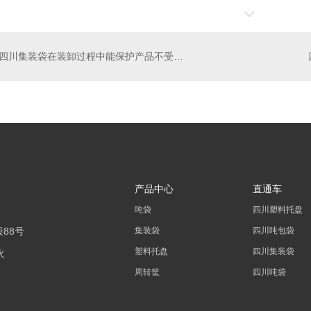
环卫车用垃圾桶660升
四川吨袋
四川集装袋在装卸过程中能保护产品不受到损坏
垃圾桶
周
四川垃圾桶-环卫车用垃圾桶660升
四川周
四川垃圾桶-40升弹盖系列
四川周
四川垃圾桶-100升系列
四川
四川垃圾桶-260型圆桶
产品中心
直通车
吨袋
四川塑料托盘
88号
集装袋
四川吨包袋
塑料托盘
四川集装袋
周转筐
四川吨袋