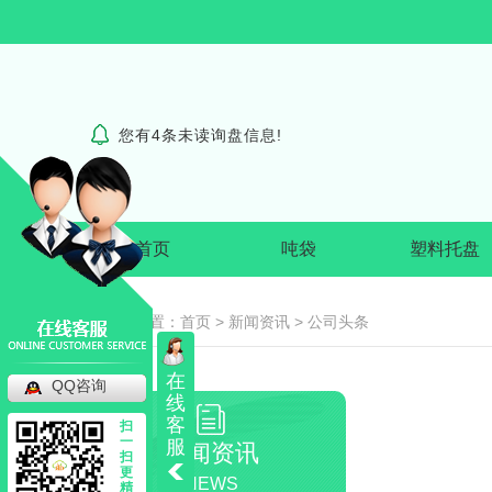
您有
4
条未读询盘信息!
首页
吨袋
塑料托盘
当前位置：
首页
>
新闻资讯
>
公司头条
吨袋
在
QQ咨询
线
四川吨袋
客
扫
一
服
新闻资讯
扫
成都吨袋批发
更
NEWS
精