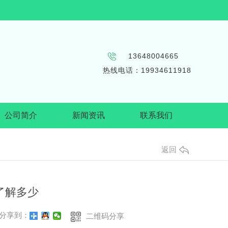
13648004665
热线电话：19934611918
公司简介
新闻资讯
联系我们
公司头条
返回
行业资讯
料托盘
周转筐
常见问题
了解多少
Q网状轻型塑料托盘
四川周转筐厂家
其他
010网状九脚系列
四川周转筐价格
分享到：
二维码分享